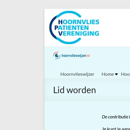
Ga
naar
de
inhoud
Hoornvlieswijzer
Home
Hoor
Lid worden
De contributie
Je kunt je aan