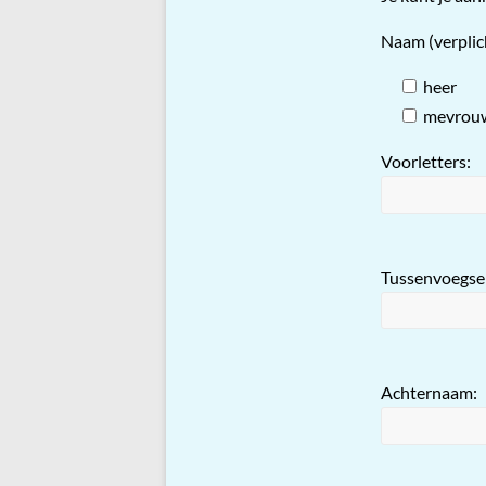
Naam (verplic
heer
mevrou
Voorletters:
Tussenvoegsel
Achternaam: