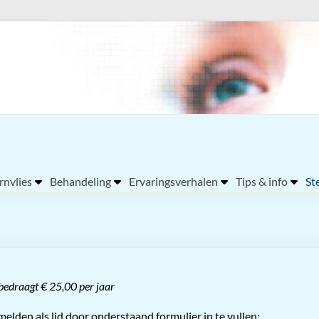
nvlies
Behandeling
Ervaringsverhalen
Tips & info
St
 bedraagt € 25,00 per jaar
melden als lid door onderstaand formulier in te vullen: