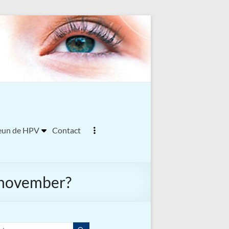
eun de HPV
Contact
7 november?