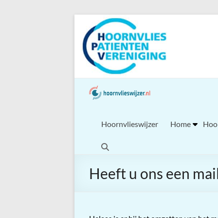
Ga
naar
de
inhoud
Hoornvlieswijzer
Home
Hoor
Heeft u ons een mai