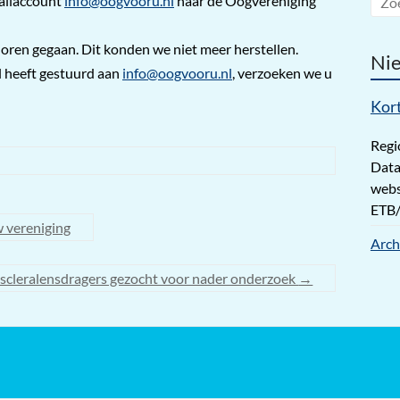
mailaccount
info@oogvooru.nl
naar de Oogvereniging
rloren gegaan. Dit konden we niet meer herstellen.
Ni
l heeft gestuurd aan
info@oogvooru.nl
, verzoeken we u
Kor
Regi
Data
webs
ETB/
 vereniging
Arch
scleralensdragers gezocht voor nader onderzoek
→