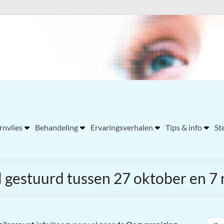
nvlies
Behandeling
Ervaringsverhalen
Tips & info
St
l gestuurd tussen 27 oktober en 