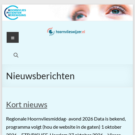
Ga
naar
de
inhoud
Menu
Nieuwsberichten
Kort nieuws
Regionale Hoornvliesmiddag- avond 2026 Data is bekend,
programma volgt (hou de website in de gaten) 1 oktober
2026 – ETB/BISLIFE, Haarlem 27 oktober 2026 – Visser