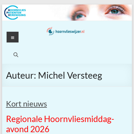
Ga
naar
de
inhoud
Menu
Auteur:
Michel Versteeg
Kort nieuws
Regionale Hoornvliesmiddag-
avond 2026